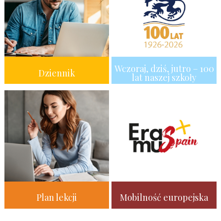
Wczoraj, dziś, jutro – 100
Dziennik
lat naszej szkoły
Plan lekcji
Mobilność europejska