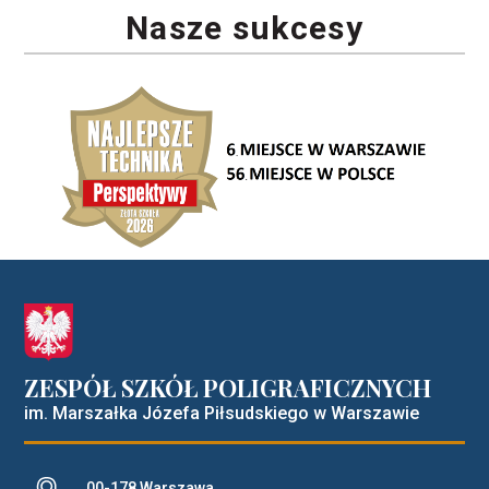
Nasze sukcesy
ZESPÓŁ SZKÓŁ POLIGRAFICZNYCH
im. Marszałka Józefa Piłsudskiego w Warszawie
Adres pocztowy:
00-178 Warszawa