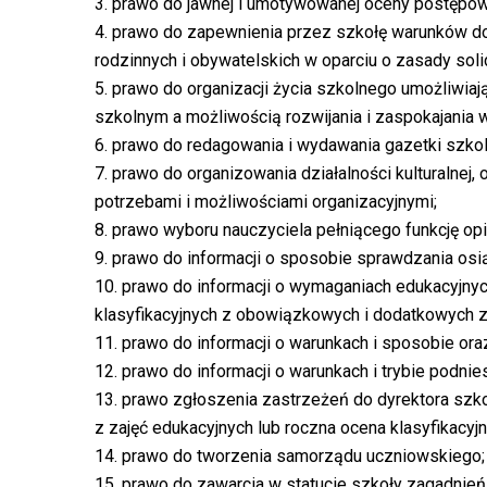
3. prawo do jawnej i umotywowanej oceny postępów
4. prawo do zapewnienia przez szkołę warunków d
rodzinnych i obywatelskich w oparciu o zasady solid
5. prawo do organizacji życia szkolnego umożliwia
szkolnym a możliwością rozwijania i zaspokajania 
6. prawo do redagowania i wydawania gazetki szkol
7. prawo do organizowania działalności kulturalnej
potrzebami i możliwościami organizacyjnymi;
8. prawo wyboru nauczyciela pełniącego funkcję o
9. prawo do informacji o sposobie sprawdzania osi
10. prawo do informacji o wymaganiach edukacyjn
klasyfikacyjnych z obowiązkowych i dodatkowych z
11. prawo do informacji o warunkach i sposobie ora
12. prawo do informacji o warunkach i trybie podni
13. prawo zgłoszenia zastrzeżeń do dyrektora szkoły
z zajęć edukacyjnych lub roczna ocena klasyfikacyj
14. prawo do tworzenia samorządu uczniowskiego;
15. prawo do zawarcia w statucie szkoły zagadnień