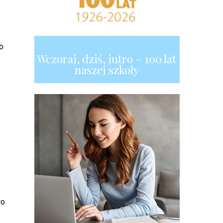
o
Wczoraj, dziś, jutro – 100 lat
naszej szkoły
wo