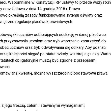
zieci. Wspomniane w Konstytucji RP ustawy to przede wszystki
y oraz Ustawa z dnia 14 grudnia 2016 r. Prawo
łowo określają zasady funkcjonowania sytemu oświaty oraz
wnętrzne regulacje placówek oświatowych.
obowiązki uczniów odbierających edukację w danej placówce
i ich przyznawania uczniom oraz tryb wnoszenia zastrzeżeń do
obec uczniów oraz tryb odwoływania się od kary. Aby poznać
zej kolejności sięgać po statut szkoły, w której się uczą. Warto
statutach obligatoryjnie muszą być zgodne z przepisami
awach.
ce omawianą kwestię, można wyszczególnić podstawowe prawa
 z jego treścią, celem i stawianymi wymaganiami;