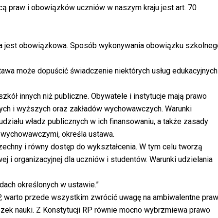
ą praw i obowiązków uczniów w naszym kraju jest art. 70
ycia jest obowiązkowa. Sposób wykonywania obowiązku szkolneg
stawa może dopuścić świadczenie niektórych usług edukacyjnych
zkół innych niż publiczne. Obywatele i instytucje mają prawo
ych i wyższych oraz zakładów wychowawczych. Warunki
 udziału władz publicznych w ich finansowaniu, a także zasady
 wychowawczymi, określa ustawa.
echny i równy dostęp do wykształcenia. W tym celu tworzą
j i organizacyjnej dla uczniów i studentów. Warunki udzielania
dach określonych w ustawie.”
P, warto przede wszystkim zwrócić uwagę na ambiwalentne pra
ązek nauki. Z Konstytucji RP równie mocno wybrzmiewa prawo