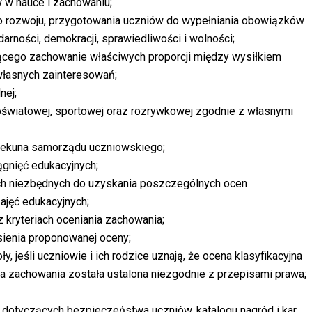
 w nauce i zachowaniu;
o rozwoju, przygotowania uczniów do wypełniania obowiązków
arności, demokracji, sprawiedliwości i wolności;
jącego zachowanie właściwych proporcji między wysiłkiem
własnych zainteresowań;
nej;
, oświatowej, sportowej oraz rozrywkowej zgodnie z własnymi
piekuna samorządu uczniowskiego;
ągnięć edukacyjnych;
ych niezbędnych do uzyskania poszczególnych ocen
ajęć edukacyjnych;
z kryteriach oceniania zachowania;
esienia proponowanej oceny;
, jeśli uczniowie i ich rodzice uznają, że ocena klasyfikacyjna
na zachowania została ustalona niezgodnie z przepisami prawa;
 dotyczących bezpieczeństwa uczniów, katalogu nagród i kar