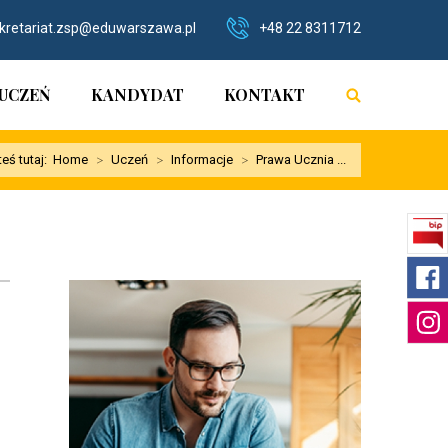
kretariat.zsp@eduwarszawa.pl
+48 22 8311712
UCZEŃ
KANDYDAT
KONTAKT
teś tutaj:
Home
>
Uczeń
>
Informacje
>
Prawa Ucznia ...