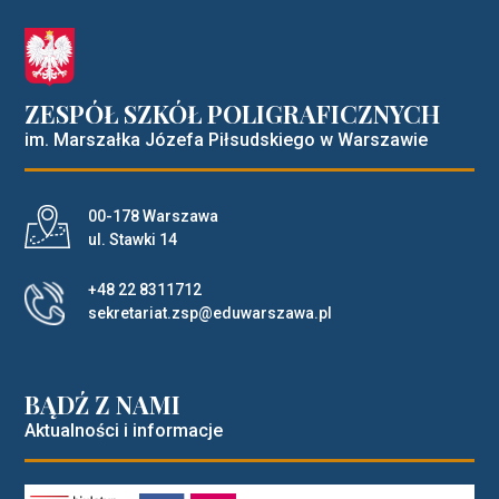
ZESPÓŁ SZKÓŁ POLIGRAFICZNYCH
im. Marszałka Józefa Piłsudskiego w Warszawie
Adres pocztowy:
00-178 Warszawa
ul. Stawki 14
+48 22 8311712
sekretariat.zsp@eduwarszawa.pl
BĄDŹ Z NAMI
Aktualności i informacje