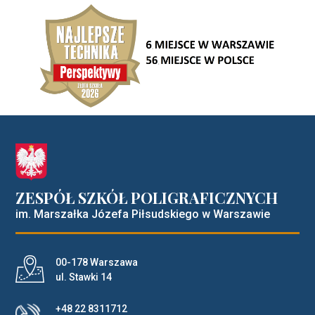
ZESPÓŁ SZKÓŁ POLIGRAFICZNYCH
im. Marszałka Józefa Piłsudskiego w Warszawie
Adres pocztowy:
00-178 Warszawa
ul. Stawki 14
+48 22 8311712