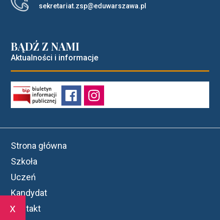
sekretariat.zsp@eduwarszawa.pl
BĄDŹ Z NAMI
Aktualności i informacje
Strona główna
Szkoła
Uczeń
Kandydat
x
Kontakt