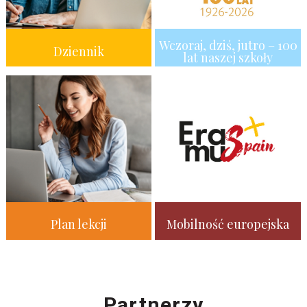
Wczoraj, dziś, jutro – 100
Dziennik
lat naszej szkoły
Plan lekcji
Mobilność europejska
Partnerzy