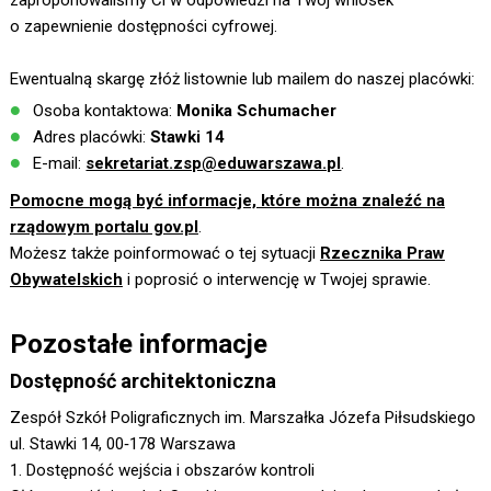
zaproponowaliśmy Ci w odpowiedzi na Twój wniosek
o zapewnienie dostępności cyfrowej.
Ewentualną skargę złóż listownie lub mailem do naszej placówki:
Osoba kontaktowa:
Monika Schumacher
Adres placówki:
Stawki 14
E-mail:
sekretariat.zsp@eduwarszawa.pl
.
Pomocne mogą być informacje, które można znaleźć na
rządowym portalu gov.pl
.
Możesz także poinformować o tej sytuacji
Rzecznika Praw
Obywatelskich
i poprosić o interwencję w Twojej sprawie.
Pozostałe informacje
Dostępność architektoniczna
Zespół Szkół Poligraficznych im. Marszałka Józefa Piłsudskiego
ul. Stawki 14, 00‑178 Warszawa
1. Dostępność wejścia i obszarów kontroli