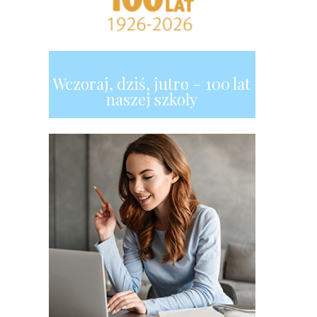
Wczoraj, dziś, jutro – 100 lat
naszej szkoły