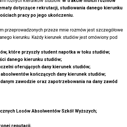
mi różnych kierunków studiów.
W trakcie moich rozmów
maty dotyczące rekrutacji, studiowania danego kierunku
ościach pracy po jego ukończeniu.
em przeprowadzonych przeze mnie rozmów jest szczegółowe
nego kierunku. Każdy kierunek studiów jest omówiony pod
ów, które przyszły student napotka w toku studiów;
ści danego kierunku studiów;
uczelni oferujących dany kierunek studiów;
 absolwentów kończących dany kierunek studiów;
 w danym zawodzie oraz zapotrzebowania na dany zawód
icznych Losów Absolwentów Szkół Wyższych;
zonej reputacji.