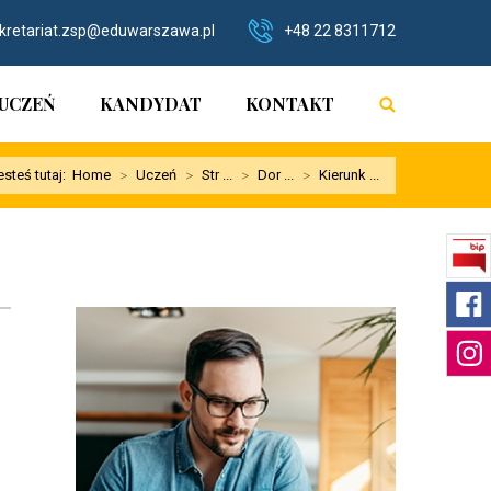
kretariat.zsp@eduwarszawa.pl
+48 22 8311712
UCZEŃ
KANDYDAT
KONTAKT
esteś tutaj:
Home
>
Uczeń
>
Str ...
>
Dor ...
>
Kierunk ...