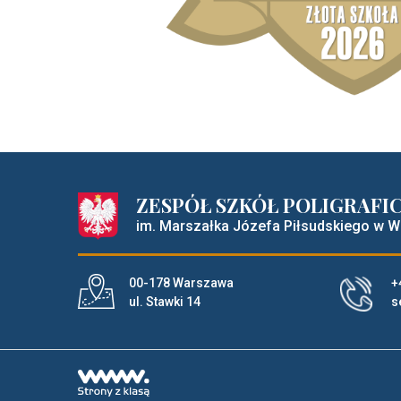
ZESPÓŁ SZKÓŁ POLIGRAFI
im. Marszałka Józefa Piłsudskiego w 
Adres pocztowy:
00-178 Warszawa
+
ul. Stawki 14
s