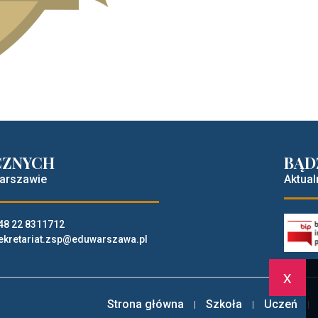
CZNYCH
BĄD
Warszawie
Aktual
48 22 8311712
ekretariat.zsp@eduwarszawa.pl
x
Strona główna
Szkoła
Uczeń