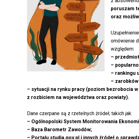
z absolwenta
poruszam te
oraz możliw
Uzupełnieni
omówienie da
względem:
– przedmiot
– popularno
– rankingu 
– zarobków
– sytuacji na rynku pracy (poziom bezrobocia
z rozbiciem na województwa oraz powiaty).
Dane czerpane są z rzetelnych źródeł, takich jak:
– Ogólnopolski System Monitorowania Ekonom
– Baza Barometr Zawodów;
– Portalu studia.gov.pl i innych źródeł o sprawd