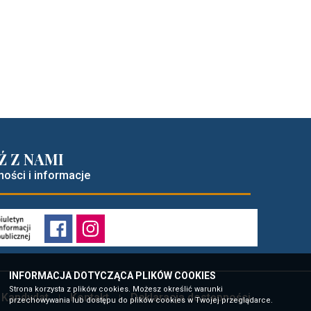
Ź Z NAMI
ności i informacje
INFORMACJA DOTYCZĄCA PLIKÓW COOKIES
Strona korzysta z plików cookies. Możesz określić warunki
Kandydat
Kontakt
Deklaracja dostępności
przechowywania lub dostępu do plików cookies w Twojej przeglądarce.