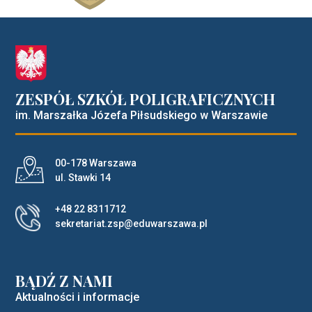
ZESPÓŁ SZKÓŁ POLIGRAFICZNYCH
im. Marszałka Józefa Piłsudskiego w Warszawie
Adres pocztowy:
00-178 Warszawa
ul. Stawki 14
+48 22 8311712
sekretariat.zsp@eduwarszawa.pl
BĄDŹ Z NAMI
Aktualności i informacje