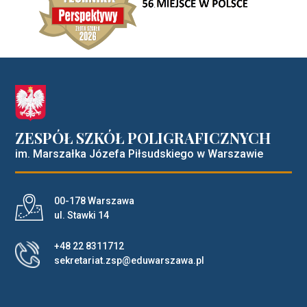
ZESPÓŁ SZKÓŁ POLIGRAFICZNYCH
im. Marszałka Józefa Piłsudskiego w Warszawie
Adres pocztowy:
00-178 Warszawa
ul. Stawki 14
+48 22 8311712
sekretariat.zsp@eduwarszawa.pl