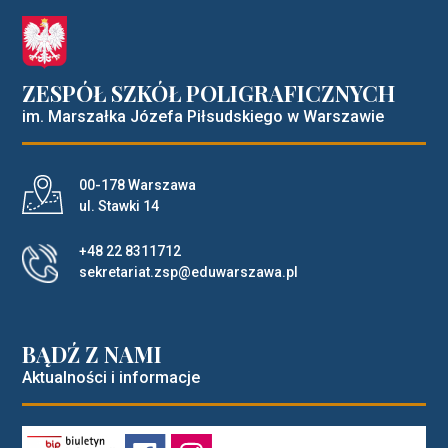
ZESPÓŁ SZKÓŁ POLIGRAFICZNYCH
im. Marszałka Józefa Piłsudskiego w Warszawie
Adres pocztowy:
00-178 Warszawa
ul. Stawki 14
+48 22 8311712
sekretariat.zsp@eduwarszawa.pl
BĄDŹ Z NAMI
Aktualności i informacje