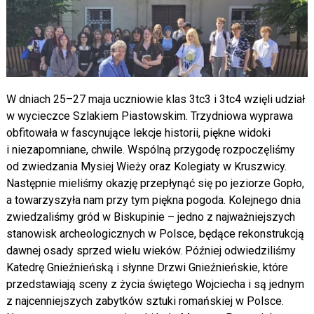
W dniach 25–27 maja uczniowie klas 3tc3 i 3tc4 wzięli udział
w wycieczce Szlakiem Piastowskim. Trzydniowa wyprawa
obfitowała w fascynujące lekcje historii, piękne widoki
i niezapomniane, chwile. Wspólną przygodę rozpoczęliśmy
od zwiedzania Mysiej Wieży oraz Kolegiaty w Kruszwicy.
Następnie mieliśmy okazję przepłynąć się po jeziorze Gopło,
a towarzyszyła nam przy tym piękna pogoda. Kolejnego dnia
zwiedzaliśmy gród w Biskupinie – jedno z najważniejszych
stanowisk archeologicznych w Polsce, będące rekonstrukcją
dawnej osady sprzed wielu wieków. Później odwiedziliśmy
Katedrę Gnieźnieńską i słynne Drzwi Gnieźnieńskie, które
przedstawiają sceny z życia świętego Wojciecha i są jednym
z najcenniejszych zabytków sztuki romańskiej w Polsce.