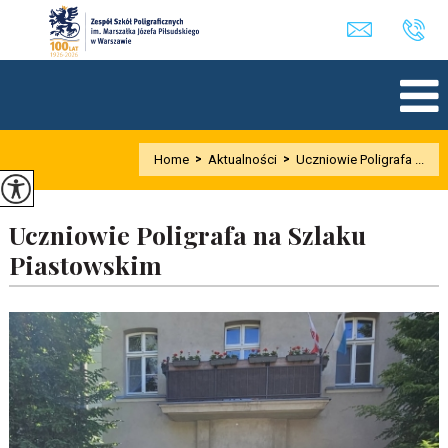
Home
>
Aktualności
>
Uczniowie Poligrafa ...
Uczniowie Poligrafa na Szlaku
Piastowskim