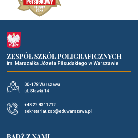
ZESPÓŁ SZKÓŁ POLIGRAFICZNYCH
im. Marszałka Józefa Piłsudskiego w Warszawie
Adres pocztowy:
00-178 Warszawa
ul. Stawki 14
+48 22 8311712
sekretariat.zsp@eduwarszawa.pl
BĄDŹ Z NAMI